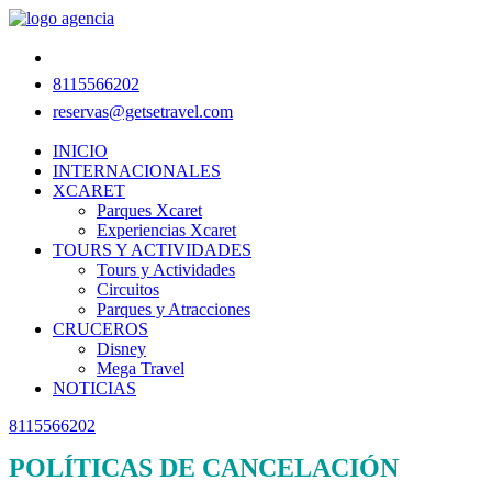
8115566202
reservas@getsetravel.com
INICIO
INTERNACIONALES
XCARET
Parques Xcaret
Experiencias Xcaret
TOURS Y ACTIVIDADES
Tours y Actividades
Circuitos
Parques y Atracciones
CRUCEROS
Disney
Mega Travel
NOTICIAS
8115566202
POLÍTICAS DE CANCELACIÓN